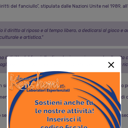
tti del fanciullo”, stipulata dalle Nazioni Unite nel 1989, al
o il diritto al riposo e al tempo libero, a dedicarsi al gioco e 
ulturale e artistica.”
no il diritto del fanciullo di partecipare pie­namente alla vita
aglianza, di mezzi appropriati di divertimento e di attività ricr
significa voler “riempire” a tutti i costi il loro tempo libero p
omenti di condivisione rappresenta invece un’opportunità di c
o semplice. Il compito degli adulti deve essere quello di asse