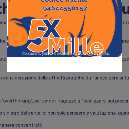
che, non sottoval
eranno i punti di forza di ogni ragazzo ed è da questo punto
 che permette ai ragazzi di “mettere in atto il proprio ingeg
o uno stimolo alla produzione individuale, infondono nei raga
 considerazione delle attività pratiche da far svolgere ai tu
to “overthinking”, portando il ragazzo a focalizzarsi sul prese
o sinistro del cervello: non solo pensiero e valutazione, qui
imanere concentrati;