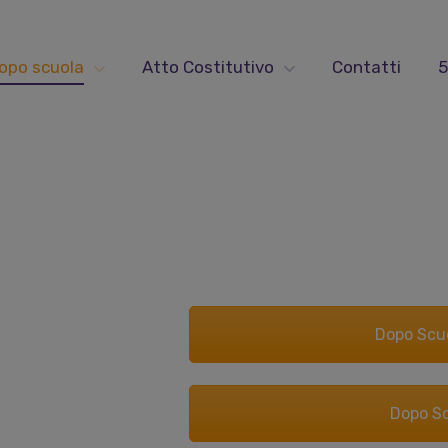
opo scuola
Atto Costitutivo
Contatti
5
Dopo Scuo
Dopo S